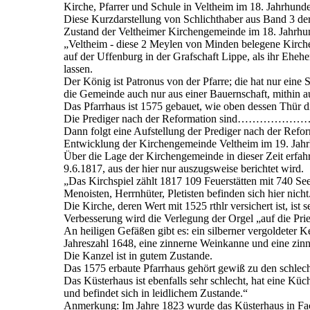
Kirche, Pfarrer und Schule in Veltheim im 18. Jahrhunde
Diese Kurzdarstellung von Schlichthaber aus Band 3 der
Zustand der Veltheimer Kirchengemeinde im 18. Jahrhun
„Veltheim - diese 2 Meylen von Minden belegene Kirche
auf der Uffenburg in der Grafschaft Lippe, als ihr Ehe
lassen.
Der König ist Patronus von der Pfarre; die hat nur eine S
die Gemeinde auch nur aus einer Bauernschaft, mithin au
Das Pfarrhaus ist 1575 gebauet, wie oben dessen Thür die
Die Prediger nach der Reformation sind……………
Dann folgt eine Aufstellung der Prediger nach der Refo
Entwicklung der Kirchengemeinde Veltheim im 19. Jahr
Über die Lage der Kirchengemeinde in dieser Zeit erfah
9.6.1817, aus der hier nur auszugsweise berichtet wird.
„Das Kirchspiel zählt 1817 109 Feuerstätten mit 740 See
Menoisten, Herrnhüter, Pletisten befinden sich hier nicht
Die Kirche, deren Wert mit 1525 rthlr versichert ist, ist 
Verbesserung wird die Verlegung der Orgel „auf die Pr
An heiligen Gefäßen gibt es: ein silberner vergoldeter Ke
Jahreszahl 1648, eine zinnerne Weinkanne und 
Die Kanzel ist in gutem Zustande.
Das 1575 erbaute Pfarrhaus gehört gewiß zu den schlec
Das Küsterhaus ist ebenfalls sehr schlecht, hat eine Kü
und befindet sich in leidlichem Zustande.“
Anmerkung: Im Jahre 1823 wurde das Küsterhaus in Fach