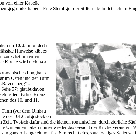
ion von einer Kapelle.
en gegründet haben. Eine Steinfigur der Stifterin befindet sich im Ei
lich im 10. Jahrhundert in
rlässige Hinweise gibt es
eim zunächst um einen
ve Kirche wird nicht vor
ges romanisches Langhaus
ltar im Osten und der Turm
n-Ravensberg“ -
 Seite 57) glaubt davon
e ein griechisches Kreuz
rchen des 10. und 11.
en Turm (vor dem Umbau
öhe des 1912 aufgestockten
Zeit. Typisch dafür sind die kleinen romanischen, durch zierliche Säu
che Umbauten haben immer wieder das Gesicht der Kirche verändert. W
s in ganzer Länge ein mit fast 6 m recht tiefes, zweijochiges Seitensch