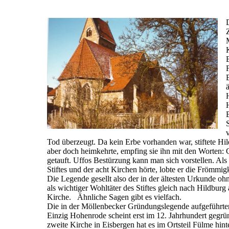
Tod überzeugt. Da kein Erbe vorhanden war, stiftete Hild
aber doch heimkehrte, empfing sie ihn mit den Worten: G
getauft. Uffos Bestürzung kann man sich vorstellen. Als
Stiftes und der acht Kirchen hörte, lobte er die Frömm
Die Legende gesellt also der in der ältesten Urkunde oh
als wichtiger Wohltäter des Stiftes gleich nach Hildbur
Kirche. Ähnliche Sagen gibt es vielfach.
Die in der Möllenbecker Gründungslegende aufgeführten 
Einzig Hohenrode scheint erst im 12. Jahrhundert gegrün
zweite Kirche in Eisbergen hat es im Ortsteil Fülme hin