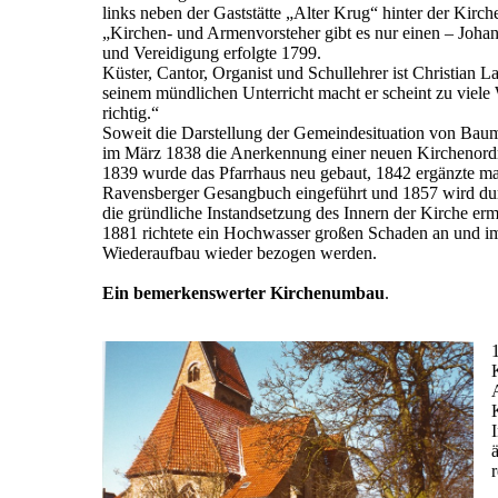
links neben der Gaststätte „Alter Krug“ hinter der Kirch
„Kirchen- und Armenvorsteher gibt es nur einen – Johan
und Vereidigung erfolgte 1799.
Küster, Cantor, Organist und Schullehrer ist Christian L
seinem mündlichen Unterricht macht er scheint zu viele W
richtig.“
Soweit die Darstellung der Gemeindesituation von Bau
im März 1838 die Anerkennung einer neuen Kirchenor
1839 wurde das Pfarrhaus neu gebaut, 1842 ergänzte m
Ravensberger Gesangbuch eingeführt und 1857 wird dur
die gründliche Instandsetzung des Innern der Kirche erm
1881 richtete ein Hochwasser großen Schaden an und im 
Wiederaufbau wieder bezogen werden.
Ein bemerkenswerter Kirchenumbau
.