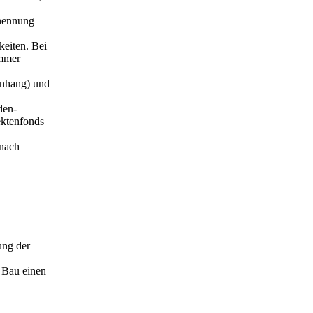
rnennung
keiten. Bei
immer
Anhang) und
den-
ektenfonds
 nach
s
e
ung der
e Bau einen