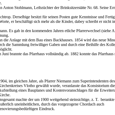
e.
n Anton Stohlmann, Leibzüchter der Brinksitzerstätte Nr. 68. Seine E
achtrop. Derselbige besitzt für seinen Posten gute Kenntnisse und Fertig
orte, er beschäftigt sich mehr als die Kinder, dabey schreibt er nicht 
mann. Es gab in den kommenden Jahren etliche Pfarrerwechsel (siehe 
dnung.
an die Anlage mit dem Bau eines Backhauses. 1854 wird das neue Min
ch die Sammlung freiwilliger Gaben und durch eine Beihilfe des Koll
öglicht.
Juni brannte das Pfarrhaus vollständig ab. 1882 konnte das Pfarrhaus
1904, im gleichen Jahre, als Pfarrer Niemann zum Superintendenten de
Kirchenkreises Vlotho gewählt wurde, veranlasste das Konsistorium di
Aufstellung eines Bauplanes und Kostenvoranschlages für die Erweiter
Kirche.
Insgesamt machte der um 1900 weitgehend steinsichtige, z. T. berankt
äußerlich uneinheitlichen, durch das vorgezogene Chordach auch
renovierungsbedürftigen Eindruck.