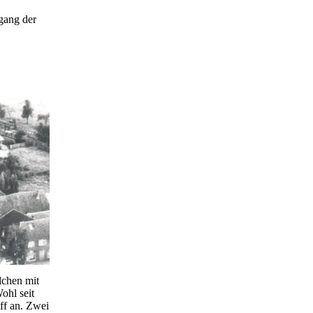
ngang der
lchen mit
ohl seit
iff an. Zwei