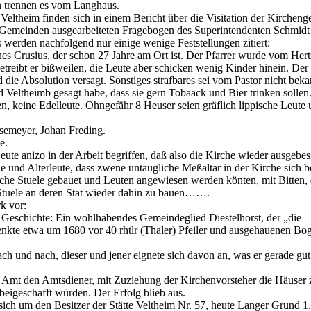
en trennen es vom Langhaus.
eltheim finden sich in einem Bericht über die Visitation der Kirchen
le Gemeinden ausgearbeiteten Fragebogen des Superintendenten Schmidt
 werden nachfolgend nur einige wenige Feststellungen zitiert:
es Crusius, der schon 27 Jahre am Ort ist. Der Pfarrer wurde vom Her
treibt er bißweilen, die Leute aber schicken wenig Kinder hinein. Der
ie Absolution versagt. Sonstiges strafbares sei vom Pastor nicht beka
 Veltheimb gesagt habe, dass sie gern Tobaack und Bier trinken sollen
, keine Edelleute. Ohngefähr 8 Heuser seien gräflich lippische Leute
esemeyer, Johan Freding.
e.
Leute anizo in der Arbeit begriffen, daß also die Kirche wieder ausgebes
 und Alterleute, dass zwene untaugliche Meßaltar in der Kirche sich 
che Stuele gebauet und Leuten angewiesen werden könten, mit Bitten,
Stuele an deren Stat wieder dahin zu bauen…….
k vor:
ge Geschichte: Ein wohlhabendes Gemeindeglied Diestelhorst, der „die
nkte etwa um 1680 vor 40 rhtlr (Thaler) Pfeiler und ausgehauenen Bo
ch und nach, dieser und jener eignete sich davon an, was er gerade gut
e Amt den Amtsdiener, mit Zuziehung der Kirchenvorsteher die Häuser 
rbeigeschafft würden. Der Erfolg blieb aus.
ch um den Besitzer der Stätte Veltheim Nr. 57, heute Langer Grund 1.