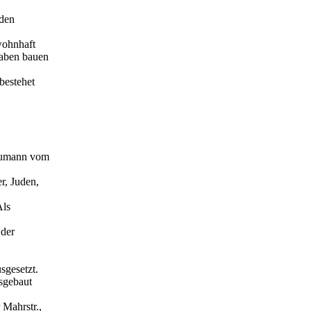
 den
wohnhaft
haben bauen
 bestehet
Baumann vom
r, Juden,
Als
 der
sgesetzt.
usgebaut
 Mahrstr.,