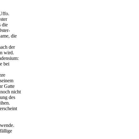
Uffo.
ster
 die
ster-
Dame, die
nach der
en wird.
ndensium:
e bei
hre
 seinem
hr Gatte
 noch nicht
dung des
ihen.
erscheint
ndwende.
fällige