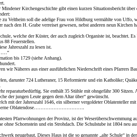
rt.
 Mindener Kirchengeschichte gibt einen kurzen Situationsbericht über
dert:
 zu Veltheim soll die adelige Frau von Hildburg vermählte von Uffo, 
herr nach den H. Grabe verreiset gewesen, nebst anderen neun Kirchen 
chule, welche der Küster, der auch zugleich Organiste ist, beachtet. Es
s 88 Feuerstellen.
se Jahreszahl zu lesen ist.
………“
rmation bis 1729 (siehe Anhang).
hundert.
ren wir Näheres aus einer ausführlichen Niederschrift eines Pfarrers 
len, darunter 724 Lutheraner, 15 Reformierte und ein Katholike; Quäke
.
sehr reparaturbedürftig. Sie enthält 35 Stühle mit ohngefähr 300 Sitzen. 
ieche der jungen Leute gegen dem Altar über“ gewünscht.
lch mit der Jahreszahl 1646, ein silberner vergoldeter Oblatenteller mit
eine zinnerne Oblatendose………………………….
htesten Pfarrwohnungen der Provinz, ist der Weserüberschwemmung au
che ohne Schornstein und ein Strohdach. Die Schulstube ist 1804 neu a
werk neugebaut. Dieses Haus ist die so genannte „alte Schule“ in der