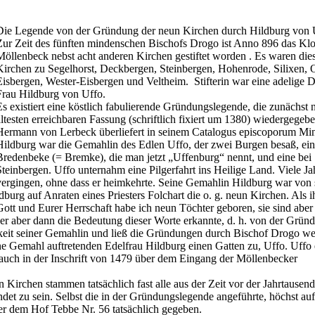
Die Legende von der Gründung der neun Kirchen durch Hildburg von 
Zur Zeit des fünften mindenschen Bischofs Drogo ist Anno 896 das Klo
Möllenbeck nebst acht anderen Kirchen gestiftet worden . Es waren dies
Kirchen zu Segelhorst, Deckbergen, Steinbergen, Hohenrode, Silixen, O
Eisbergen, Wester-Eisbergen und Veltheim. Stifterin war eine adelige 
Frau Hildburg von Uffo.
Es existiert eine köstlich fabulierende Gründungslegende, die zunächst 
ältesten erreichbaren Fassung (schriftlich fixiert um 1380) wiedergegeb
Hermann von Lerbeck überliefert in seinem Catalogus episcoporum Mi
Hildburg war die Gemahlin des Edlen Uffo, der zwei Burgen besaß, ein
Bredenbeke (= Bremke), die man jetzt „Uffenburg“ nennt, und eine bei
Steinbergen. Uffo unternahm eine Pilgerfahrt ins Heilige Land. Viele Ja
vergingen, ohne dass er heimkehrte. Seine Gemahlin Hildburg war von
burg auf Anraten eines Priesters Folchart die o. g. neun Kirchen. Als i
ott und Eurer Herrschaft habe ich neun Töchter geboren, sie sind aber
 er aber dann die Bedeutung dieser Worte erkannte, d. h. von der Grün
igkeit seiner Gemahlin und ließ die Gründungen durch Bischof Drogo we
ne Gemahl auftretenden Edelfrau Hildburg einen Gatten zu, Uffo. Uffo 
g auch in der Inschrift von 1479 über dem Eingang der Möllenbecker
Kirchen stammen tatsächlich fast alle aus der Zeit vor der Jahrtause
det zu sein. Selbst die in der Gründungslegende angeführte, höchst auf
ter dem Hof Tebbe Nr. 56 tatsächlich gegeben.