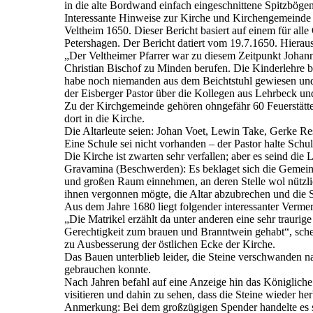
in die alte Bordwand einfach eingeschnittene Spitzbög
Interessante Hinweise zur Kirche und Kirchengemeinde V
Veltheim 1650. Dieser Bericht basiert auf einem für al
Petershagen. Der Bericht datiert vom 19.7.1650. Hieraus
„Der Veltheimer Pfarrer war zu diesem Zeitpunkt Johann
Christian Bischof zu Minden berufen. Die Kinderlehre be
habe noch niemanden aus dem Beichtstuhl gewiesen und d
der Eisberger Pastor über die Kollegen aus Lehrbeck und
Zu der Kirchgemeinde gehören ohngefähr 60 Feuerstätten
dort in die Kirche.
Die Altarleute seien: Johan Voet, Lewin Take, Gerke R
Eine Schule sei nicht vorhanden – der Pastor halte Schul
Die Kirche ist zwarten sehr verfallen; aber es seind die 
Gravamina (Beschwerden): Es beklaget sich die Gemeine
und großen Raum einnehmen, an deren Stelle wol nützli
ihnen vergonnen mögte, die Altar abzubrechen und die 
Aus dem Jahre 1680 liegt folgender interessanter Vermer
„Die Matrikel erzählt da unter anderen eine sehr trauri
Gerechtigkeit zum brauen und Branntwein gehabt“, sche
zu Ausbesserung der östlichen Ecke der Kirche.
Das Bauen unterblieb leider, die Steine verschwanden na
gebrauchen konnte.
Nach Jahren befahl auf eine Anzeige hin das Königlich
visitieren und dahin zu sehen, dass die Steine wieder he
Anmerkung: Bei dem großzügigen Spender handelte es si