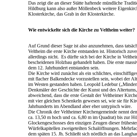
Das zeigt die an dieser Stätte haftende mündliche Tradit
Hildburg kann also außer Möllenbeck weitere Eigenkirch
Klosterkirche, das Grab in der Klosterkirche.
Wie entwickelte sich die Kirche zu Veltheim weiter?
Auf Grund dieser Sage ist also anzunehmen, dass tatsäch
Veltheim die erste Kirche entstanden ist. Historisch zuve
allerdings nicht. Es dürfte sich bei der Kirche in Velth
bescheidenen Holzbau gehandelt haben. Die erste massi
dem 12. Jahrhundert entstanden sein.
Die Kirche wird zunächst als ein schlichtes, einschiffi
mit flacher Balkendecke vorzustellen sein, wobei der A
im Westen gestanden haben. Leopold Ledebur („Minde
Denkmäler der Geschichte der Kunst und des Altertums,
abweichend, dass die erste Gestalt der Veltheimer Kirch
mit vier gleichen Schenkeln gewesen sei, wie sie für Ki
Jahrhunderts im Abendland aber eher untypisch wäre.
Die Chronik der Veltheimer Kirchengemeinde nennt d
ca. 13,50 m hoch und ca. 6,80 m im Quadrat) bis zur H
Glockengeschosses den einzigen Zeugen dieser frühesten 
Würfelkapitellen zweigeteilten Schalöffnungen. Mehrfa
dem späten 15. Jh. Schließt sich nördlich an das Langhau