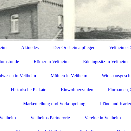
heim
Aktuelles
Der Ortsheimatpfleger
Veltheimer Z
rtumsfunde
Römer in Veltheim
Edelingssitz in Veltheim
lwesen in Veltheim
Mühlen in Veltheim
Wirtshausgesch
Historische Plakate
Einwohnerzahlen
Flurnamen, 
Markenteilung und Verkoppelung
Pläne und Karte
Veltheim
Veltheims Partnerorte
Vereine in Veltheim