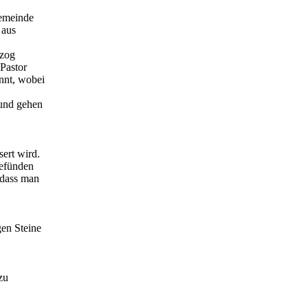
gemeinde
 aus
tzog
 Pastor
nnt, wobei
.
 und gehen
sert wird.
befünden
 dass man
gen Steine
zu