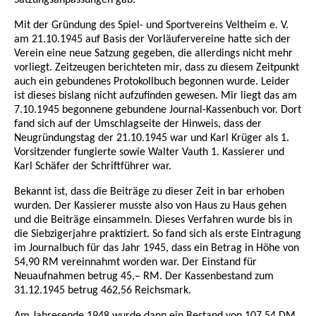
Mit der Gründung des Spiel- und Sportvereins Veltheim e. V.
am 21.10.1945 auf Basis der Vorläufervereine hatte sich der
Verein eine neue Satzung gegeben, die allerdings nicht mehr
vorliegt. Zeitzeugen berichteten mir, dass zu diesem Zeitpunkt
auch ein gebundenes Protokollbuch begonnen wurde. Leider
ist dieses bislang nicht aufzufinden gewesen. Mir liegt das am
7.10.1945 begonnene gebundene Journal-Kassenbuch vor. Dort
fand sich auf der Umschlagseite der Hinweis, dass der
Neugründungstag der 21.10.1945 war und Karl Krüger als 1.
Vorsitzender fungierte sowie Walter Vauth 1. Kassierer und
Karl Schäfer der Schriftführer war.
Bekannt ist, dass die Beiträge zu dieser Zeit in bar erhoben
wurden. Der Kassierer musste also von Haus zu Haus gehen
und die Beiträge einsammeln. Dieses Verfahren wurde bis in
die Siebzigerjahre praktiziert. So fand sich als erste Eintragung
im Journalbuch für das Jahr 1945, dass ein Betrag in Höhe von
54,90 RM vereinnahmt worden war. Der Einstand für
Neuaufnahmen betrug 45,– RM. Der Kassenbestand zum
31.12.1945 betrug 462,56 Reichsmark.
Am Jahresende 1948 wurde dann ein Bestand von 107,54 DM