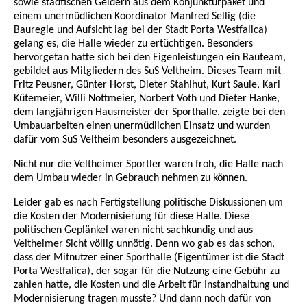
sowie städtischen Geldern aus dem Konjunkturpaket und
einem unermüdlichen Koordinator Manfred Sellig (die
Bauregie und Aufsicht lag bei der Stadt Porta Westfalica)
gelang es, die Halle wieder zu ertüchtigen. Besonders
hervorgetan hatte sich bei den Eigenleistungen ein Bauteam,
gebildet aus Mitgliedern des SuS Veltheim. Dieses Team mit
Fritz Peusner, Günter Horst, Dieter Stahlhut, Kurt Saule, Karl
Kütemeier, Willi Nottmeier, Norbert Voth und Dieter Hanke,
dem langjährigen Hausmeister der Sporthalle, zeigte bei den
Umbauarbeiten einen unermüdlichen Einsatz und wurden
dafür vom SuS Veltheim besonders ausgezeichnet.
Nicht nur die Veltheimer Sportler waren froh, die Halle nach
dem Umbau wieder in Gebrauch nehmen zu können.
Leider gab es nach Fertigstellung politische Diskussionen um
die Kosten der Modernisierung für diese Halle. Diese
politischen Geplänkel waren nicht sachkundig und aus
Veltheimer Sicht völlig unnötig. Denn wo gab es das schon,
dass der Mitnutzer einer Sporthalle (Eigentümer ist die Stadt
Porta Westfalica), der sogar für die Nutzung eine Gebühr zu
zahlen hatte, die Kosten und die Arbeit für Instandhaltung und
Modernisierung tragen musste? Und dann noch dafür von